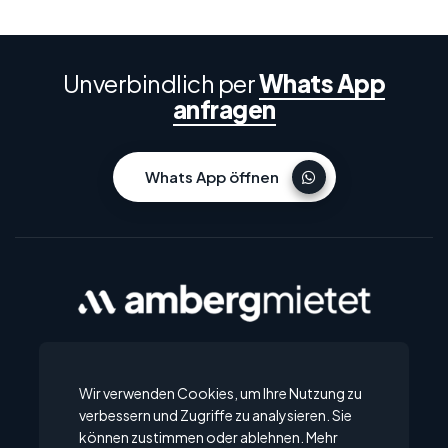
Unverbindlich per
Whats App
anfragen
Whats App öffnen
Amberg
Zentrale Lage in Amberg, Stadtteil Eisberg
Wir verwenden Cookies, um Ihre Nutzung zu
verbessern und Zugriffe zu analysieren. Sie
können zustimmen oder ablehnen. Mehr
Kontakt